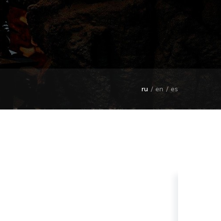
ru
en
es